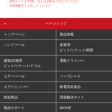
・JANコードは下6桁、または全桁を入力してください
・半角英数字で入力してください
ページトップ
トップページ
製品情報
ハンドツール
産業用
ビット/ソケット/精密
建築/設備用
電動ドライバー
ビット/ソケット/ドリル
エアーツール
ソーブレード
エアーニッパー
静電気対策品
防犯商品
課題解決サイト
製品サポート
MOVIE